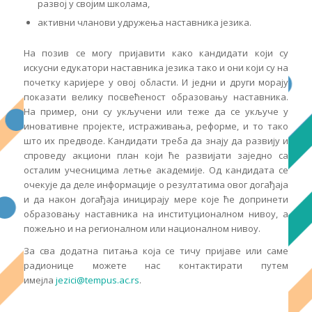
развој у својим школама,
активни чланови удружења наставника језика.
На позив се могу пријавити како кандидати који су
искусни едукатори наставника језика тако и они који су на
почетку каријере у овој области. И једни и други морају
показати велику посвећеност образовању наставника.
На пример, они су укључени или теже да се укључе у
иновативне пројекте, истраживања, реформе, и то тако
што их предводе. Кандидати треба да знају да развију и
спроведу акциони план који ће развијати заједно са
осталим учесницима летње академије. Од кандидата се
очекује да деле информације о резултатима овог догађаја
и да након догађаја иницирају мере које ће допринети
образовању наставника на институционалном нивоу, а
пожељно и на регионалном или националном нивоу.
За сва додатна питања која се тичу пријаве или саме
радионице можете нас контактирати путем
имејла
jezici@tempus.ac.rs
.