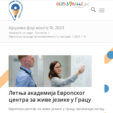
Арцхиве фор монтх: Ф, 2023
Налазите се овде:
Почетна
/
Европска награда за иновативност у настави
/
2023
/
Ф
Летња академија Европског
центра за живе језике у Грацу
Европски центар за живе језике у Грацу организује летњу