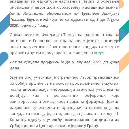
академију за едукаторе наставника језика „Покретање
иновација у европском образовању наставника језика”
(енгл.
Инспиринг Инноватион ин Еуропеан Лангуаге
Теацхер Едуцатион
) која ће се
одржати
од 3 до 7. јула
202
3
.
г
одине
у Грацу
.
Овом приликом, Фондација Темпус као контакт тачка за
активности Европског центра за живе језике, расписује
позив за учеснике. Заинтересовани кандидати могу се
пријавити путем формулара који је доступан
овде
.
Рок за пријаве продужен је до 9. априла 2023. до краја
дана.
Укупан број учесника је ограничен. Избор представника
из Србије вршиће се на основу професионалног искуства,
плана дисеминације информација стечених учешћем на
догађају, као и релевантних референци које
заинтересовани опишу кроз пријавни формулар. Језици
радионице су енглески и француски, а потребно је да
кандидати познају један од ова два језика на нивоу Ц1.
Коначну одлуку о учешћу номинованог кандидата из
Србије доноси Центар за живе језике у Грацу
.