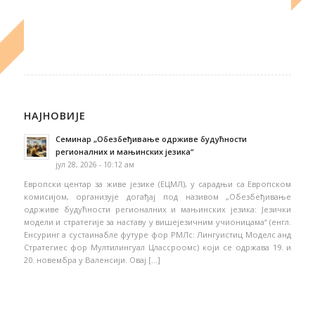
НАЈНОВИЈЕ
Семинар „Обезбеђивање одрживе будућности
регионалних и мањинских језика“
јул 28, 2026 - 10:12 ам
Европски центар за живе језике (ЕЦМЛ), у сарадњи са Европском
комисијом, организује догађај под називом „Обезбеђивање
одрживе будућности регионалних и мањинских језика: Језички
модели и стратегије за наставу у вишејезичним учионицама“ (енгл.
Енсуринг а сустаинабле футуре фор РМЛс: Лингуистиц Моделс анд
Стратегиес фор Мултилингуал Цлассроомс) који се одржава 19. и
20. новембра у Валенсији. Овај […]