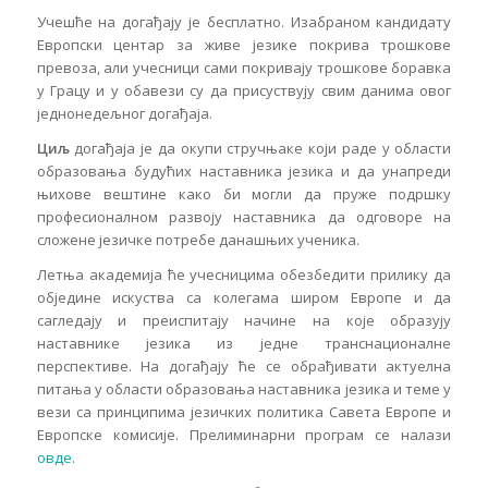
Учешће на догађају је бесплатно. Изабраном кандидату
Европски центар за живе језике покрива трошкове
превоза, али учесници сами покривају трошкове боравка
у Грацу и у обавези су да присуствују свим данима овог
једнонедељног догађаја.
Циљ
догађаја је да окупи стручњаке који раде у области
образовања будућих наставника језика и да унапреди
њихове вештине како би могли да пруже подршку
професионалном развоју наставника да одговоре на
сложене језичке потребе данашњих ученика.
Летња академија ће учесницима обезбедити прилику да
обједине искуства са колегама широм Европе и да
сагледају и преиспитају начине на које образују
наставнике језика из једне транснационалне
перспективе. На догађају ће се обрађивати актуелна
питања у области образовања наставника језика и теме у
вези са принципима језичких политика Савета Европе и
Европске комисије. Прелиминарни програм се налази
овде
.