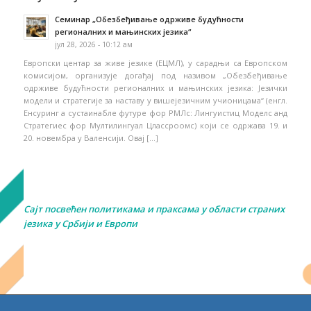
Семинар „Обезбеђивање одрживе будућности
регионалних и мањинских језика“
јул 28, 2026 - 10:12 ам
Европски центар за живе језике (ЕЦМЛ), у сарадњи са Европском
комисијом, организује догађај под називом „Обезбеђивање
одрживе будућности регионалних и мањинских језика: Језички
модели и стратегије за наставу у вишејезичним учионицама“ (енгл.
Енсуринг а сустаинабле футуре фор РМЛс: Лингуистиц Моделс анд
Стратегиес фор Мултилингуал Цлассроомс) који се одржава 19. и
20. новембра у Валенсији. Овај […]
Сајт посвећен политикама и праксама у области страних
језика у Србији и Европи