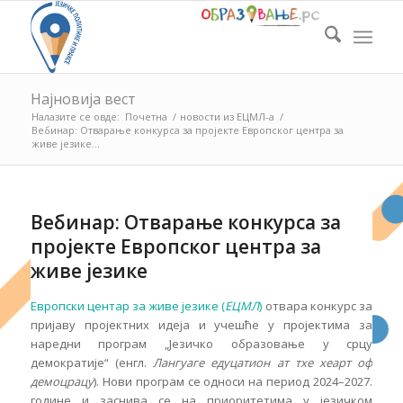
Најновија вест
Налазите се овде:
Почетна
/
новости из ЕЦМЛ-а
/
Вебинар: Отварање конкурса за пројекте Европског центра за
живе језике...
Вебинар: Отварање конкурса за
пројекте Европског центра за
живе језике
Европски центар за живе језике (
ЕЦМЛ
)
отвара конкурс за
пријаву пројектних идеја и учешће у пројектима за
наредни програм „Језичко образовање у срцу
демократије“ (енгл.
Лангуаге едуцатион ат тхе хеарт оф
демоцрацy
). Нови програм се односи на период 2024–2027.
године и заснива се на приоритетима у језичком