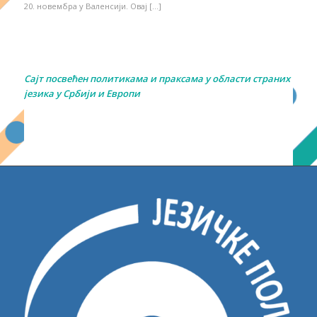
20. новембра у Валенсији. Овај […]
Сајт посвећен политикама и праксама у области страних
језика у Србији и Европи