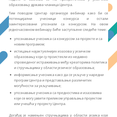
образовању држава чланица Центра.
Тим поводом Центар организује вебинар како би се
потенцијални учесници конкурса и остали
заинтересовани упознали са конкурсом.
На овом
једночасовном вебинару биће заступљене следеће теме:
упознавање учесника са конкурсом за пројекте и са
новим програмом;
истицање најактуелнијих изазова у језичком
образовању који су проистекли из недавно
спроведеног истраживања међу креаторима политика
и стручњацима у области језичког образовања;
информисање учесника како да се укључе у наредни
програм Центра и представљање различитих
могућности за укључивање;
упознавање учесника са предностима и изазовима
који се могу јавити приликом управљања пројектом
или учешћа у пројекту Центра.
Догађај је намењен стручњацима у области језика које