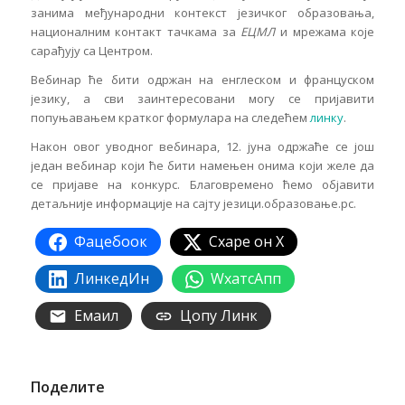
занима међународни контекст језичког образовања,
националним контакт тачкама за
ЕЦМЛ
и мрежама које
сарађују са Центром.
Вебинар ће бити одржан на енглеском и француском
језику, а сви заинтересовани могу се пријавити
попуњавањем кратког формулара на следећем
линку
.
Након овог уводног вебинара, 12. јуна одржаће се још
један вебинар који ће бити намењен онима који желе да
се пријаве на конкурс. Благовремено ћемо објавити
детаљније информације на сајту језици.образовање.рс.
Фацебоок
Схаре он X
ЛинкедИн
WхатсАпп
Емаил
Цопy Линк
Поделите