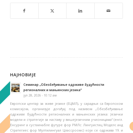
НАЈНОВИЈЕ
Семинар „Обезбеђивање одрживе будућности
регионалних и мањинских језика“
јул 28, 2026 - 10:12 ам
Европски центар за живе језике (ЕЦМЛ), у сарадњи са Европском
комисијом, организује догађај под називом „Обезбеђивање
одрживе будућности регионалних и мањинских језика: Језички
модели и стратегије за наставу у вишејезичним учионицама“ (енгл.
Енсуринг а сустаинабле футуре фор РМЛс: Лингуистиц Моделс анд
Стратегиес фор Мултилингуал Цлассроомс) који се одржава 19. и