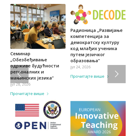
Радионица „Развијање
компетенција за
демократску културу
код млађих ученика
Семинар
путем језичког
„Обезбеђивање
образовања“
одрживе будућности
јул 24, 2026
регионалних и
Прочитајте више
мањинских језика“
јул 28, 2026
Прочитајте више