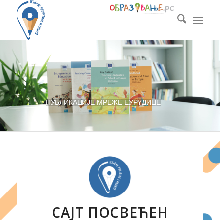
ПУБЛИКАЦИЈЕ
ЕУРYДИЦЕ
МРЕЖЕ
САЈТ ПОСВЕЋЕН