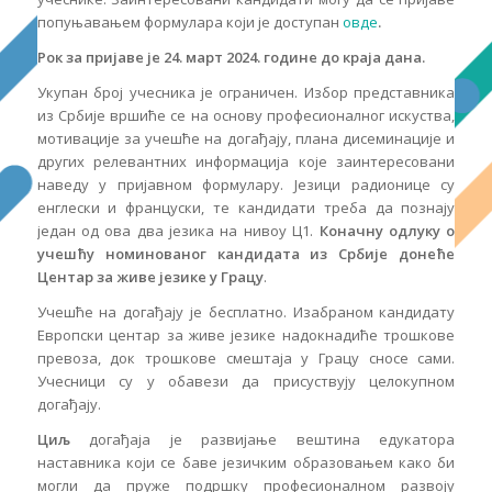
попуњавањем формулара који је доступан
овде
.
Рок за пријаве је 24. март 2024. године до краја дана.
Укупан број учесника је ограничен. Избор представника
из Србије вршиће се на основу професионалног искуства,
мотивације за учешће на догађају, плана дисеминације и
других релевантних информација које заинтересовани
наведу у пријавном формулару. Језици радионице су
енглески и француски, те кандидати треба да познају
један од ова два језика на нивоу Ц1.
Коначну одлуку о
учешћу номинованог кандидата из Србије донеће
Центар за живе језике у Грацу
.
Учешће на догађају је бесплатно. Изабраном кандидату
Европски центар за живе језике надокнадиће трошкове
превоза, док трошкове смештаја у Грацу сносе сами.
Учесници су у обавези да присуствују целокупном
догађају.
Циљ
догађаја је развијање вештина едукатора
наставника који се баве језичким образовањем како би
могли да пруже подршку професионалном развоју