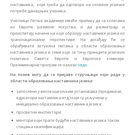
наставника, који треба да одговоре на сложене језичке
потребе данашњих ученика.
Учесници Летње академије имаће прилику да са колегама
из Европе размене искуства, и да разматрају и
преиспитају начине на које образују наставнике језика из
транснационалне перспективе. На догађају ће се
обрађивати актуелна питања у области образовања
наставника језика и теме које се тичу принципа језичких
политика Савета Европе и Европске комисије.
Прелиминарни програм се налази
овде
.
На позив могу да се пријаве
стручњаци који раде у
области образовања наставника језика
:
запослени у високошколским установама (предавачи,
едукатори наставника итд.) који су укључени у
иницијално образовање наставника језика;
просветни инспектори;
ментори који прате будуће наставнике језика током
стицања квалификација;
запослени у високошколским установама који су