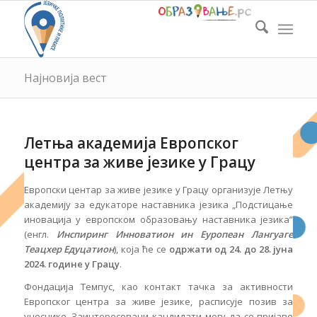
Најновија вест
Летња академија Европског
центра за живе језике у Грацу
Европски центар за живе језике у Грацу организује Летњу
академију за едукаторе наставника језика „Подстицање
иновација у европском образовању наставника језика”
(енгл.
Инспиринг Инноватион ин Еуропеан Лангуаге
Теацхер Едуцатион
), која ће се
одржати од 24. до 28. јуна
2024. године у Грацу
.
Фондација Темпус, као контакт тачка за активности
Европског центра за живе језике, расписује позив за
учеснике. Заинтересовани кандидати могу да се пријаве