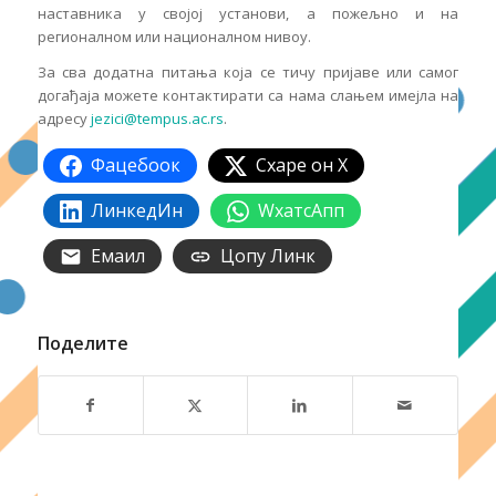
наставника у својој установи, а пожељно и на
регионалном или националном нивоу.
За сва додатна питања која се тичу пријаве или самог
догађаја можете контактирати са нама слањем имејла на
адресу
jezici@tempus.ac.rs
.
Фацебоок
Схаре он X
ЛинкедИн
WхатсАпп
Емаил
Цопy Линк
Поделите