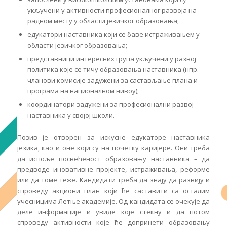
укључени у активности професионалног развоја на
радном месту у области језичког образовања;
едукатори наставника који се баве истраживањем у
области језичког образовања;
представници интересних група укључени у развој
политика које се тичу образовања наставника (нпр.
чланови комисије задужени за састављање плана и
програма на националном нивоу);
координатори задужени за професионални развој
наставника у својој школи.
Позив је отворен за искусне едукаторе наставника
језика, као и оне који су на почетку каријере. Они треба
да испоље посвећеност образовању наставника – да
предводе иновативне пројекте, истраживања, реформе
или да томе теже. Кандидати треба да знају да развију и
спроведу акциони план који ће саставити са осталим
учесницима Летње академије. Од кандидата се очекује да
деле информације и увиде које стекну и да потом
спроведу активности које ће допринети образовању