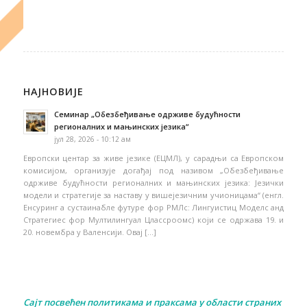
НАЈНОВИЈЕ
Семинар „Обезбеђивање одрживе будућности
регионалних и мањинских језика“
јул 28, 2026 - 10:12 ам
Европски центар за живе језике (ЕЦМЛ), у сарадњи са Европском
комисијом, организује догађај под називом „Обезбеђивање
одрживе будућности регионалних и мањинских језика: Језички
модели и стратегије за наставу у вишејезичним учионицама“ (енгл.
Енсуринг а сустаинабле футуре фор РМЛс: Лингуистиц Моделс анд
Стратегиес фор Мултилингуал Цлассроомс) који се одржава 19. и
20. новембра у Валенсији. Овај […]
Сајт посвећен политикама и праксама у области страних