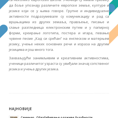
да боље упознају различите европске земље, културе и
језике који се у њима говоре. Групне и индивидуалне
активности подразумевале су комуникацију и рад са
вршњацима из других земаља, прављење, писање и
слање разгледница електронским путем и у папирној
форми, креирање логотипа, постера и игара, певање
чувене песме „Кад си срећан“ на енглеском и матерњем
језику, учење неких основних речи и израза на другим
језицима и још много тога.
Захваљујући занимљивим и креативним активностима,
ученици различитог узраста су увиђали значај сопственог
језика и учења других језика.
НАЈНОВИЈЕ
Семинар „Обезбеђивање одрживе будућности