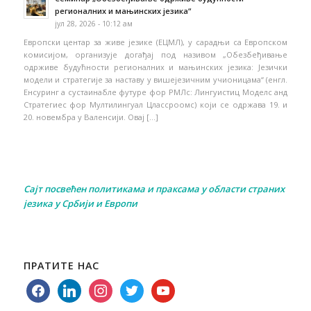
регионалних и мањинских језика“
јул 28, 2026 - 10:12 ам
Европски центар за живе језике (ЕЦМЛ), у сарадњи са Европском
комисијом, организује догађај под називом „Обезбеђивање
одрживе будућности регионалних и мањинских језика: Језички
модели и стратегије за наставу у вишејезичним учионицама“ (енгл.
Енсуринг а сустаинабле футуре фор РМЛс: Лингуистиц Моделс анд
Стратегиес фор Мултилингуал Цлассроомс) који се одржава 19. и
20. новембра у Валенсији. Овај […]
Сајт посвећен политикама и праксама у области страних
језика у Србији и Европи
ПРАТИТЕ НАС
facebook
linkedin
instagram
twitter
youtube