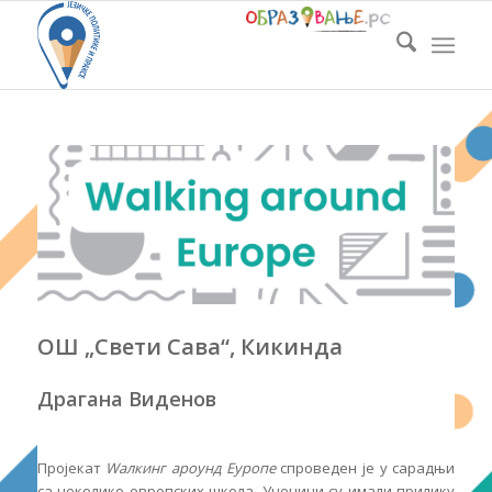
ОШ „Свети Сава“, Кикинда
Драгана Виденов
Пројекат
Wалкинг ароунд Еуропе
спроведен је у сарадњи
са неколико европских школа. Ученици су имали прилику